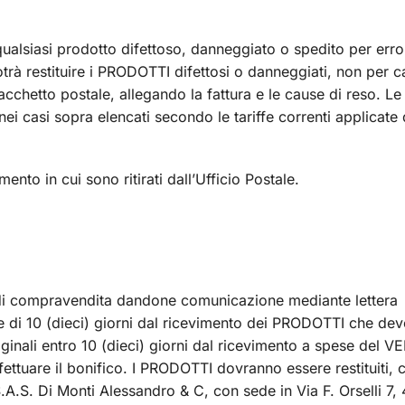
ualsiasi prodotto difettoso, danneggiato o spedito per erro
otrà restituire i PRODOTTI difettosi o danneggiati, non per 
acchetto postale, allegando la fattura e le cause di reso. L
nei casi sopra elencati secondo le tariffe correnti applicate 
nto in cui sono ritirati dall’Ufficio Postale.
 di compravendita dandone comunicazione mediante lettera
 di 10 (dieci) giorni dal ricevimento dei PRODOTTI che de
 originali entro 10 (dieci) giorni dal ricevimento a spese del
ffettuare il bonifico. I PRODOTTI dovranno essere restituiti, 
S.A.S. Di Monti Alessandro & C, con sede in Via F. Orselli 7, 