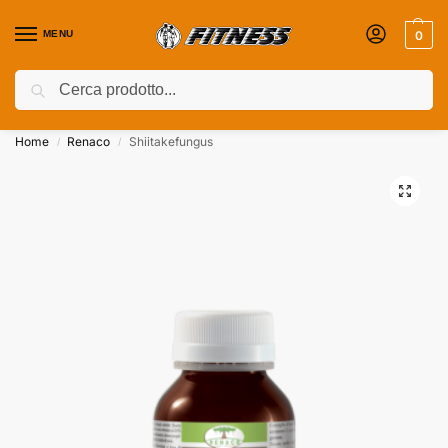
MENU
0
Cerca
Coupon attivi ⚡ Aggiungili nel Carrello!
Home
Renaco
Shiitakefungus
/
/