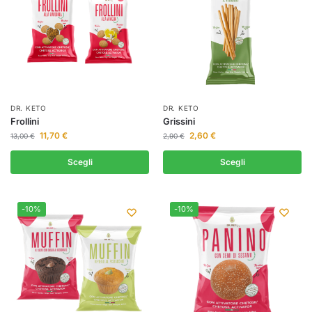
DR. KETO
DR. KETO
Frollini
Grissini
11,70
€
2,60
€
13,00
€
2,90
€
Scegli
Scegli
-10%
-10%