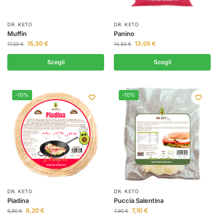
DR. KETO
DR. KETO
Muffin
Panino
15,30
€
13,05
€
17,00
€
14,50
€
Scegli
Scegli
-10%
-10%
DR. KETO
DR. KETO
Piadina
Puccia Salentina
6,20
€
7,10
€
6,90
€
7,90
€