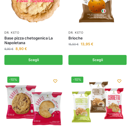
DR. KETO
DR. KETO
Base pizza chetogenica La
Brioche
Napoletana
13,95
€
15,50
€
8,90
€
9,90
€
Scegli
Scegli
-10%
-10%