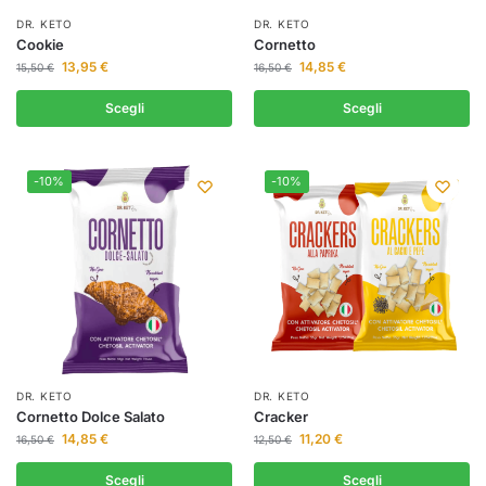
DR. KETO
DR. KETO
Cookie
Cornetto
13,95
€
14,85
€
15,50
€
16,50
€
Scegli
Scegli
-10%
-10%
DR. KETO
DR. KETO
Cornetto Dolce Salato
Cracker
14,85
€
11,20
€
16,50
€
12,50
€
Scegli
Scegli