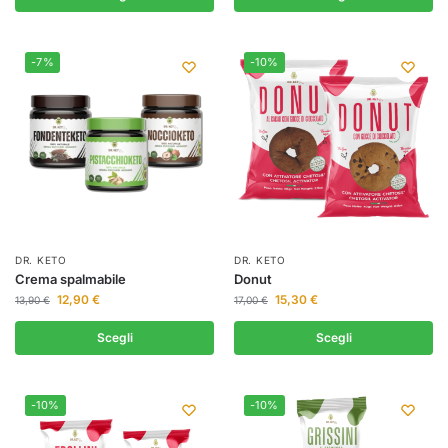
-7%
-10%
DR. KETO
DR. KETO
Crema spalmabile
Donut
12,90
€
15,30
€
13,90
€
17,00
€
Scegli
Scegli
-10%
-10%