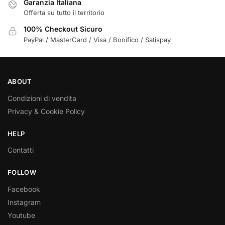
Garanzia Italiana
Offerta su tutto il territorio
100% Checkout Sicuro
PayPal / MasterCard / Visa / Bonifico / Satispay
ABOUT
Condizioni di vendita
Privacy & Cookie Policy
HELP
Contatti
FOLLOW
Facebook
Instagram
Youtube