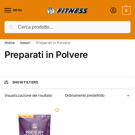
MENU
0
Cerca
Coupon attivi ⚡ Aggiungili nel Carrello!
Home
Iswari
Preparati in Polvere
/
/
Preparati in Polvere
SHOW FILTERS
Visualizzazione del risultato