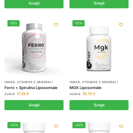
Scegli
Scegli
-15%
-15%
INNER
,
VITAMINE E MINERALI
INNER
,
VITAMINE E MINERALI
Ferro + Spirulina Liposomiale
MGK Liposomiale
17,85
€
18,70
€
21,00
€
22,00
€
Scegli
Scegli
-30%
-30%