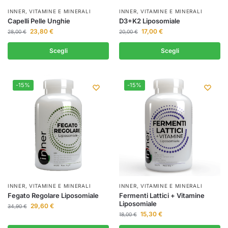
INNER
,
VITAMINE E MINERALI
INNER
,
VITAMINE E MINERALI
Capelli Pelle Unghie
D3+K2 Liposomiale
23,80
€
17,00
€
28,00
€
20,00
€
Scegli
Scegli
-15%
-15%
INNER
,
VITAMINE E MINERALI
INNER
,
VITAMINE E MINERALI
Fegato Regolare Liposomiale
Fermenti Lattici + Vitamine
Liposomiale
29,60
€
34,90
€
15,30
€
18,00
€