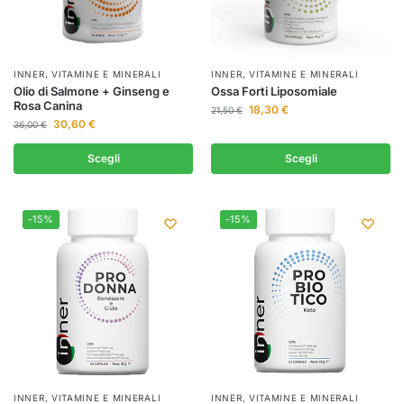
INNER
,
VITAMINE E MINERALI
INNER
,
VITAMINE E MINERALI
Olio di Salmone + Ginseng e
Ossa Forti Liposomiale
Rosa Canina
18,30
€
21,50
€
30,60
€
36,00
€
Scegli
Scegli
-15%
-15%
INNER
,
VITAMINE E MINERALI
INNER
,
VITAMINE E MINERALI