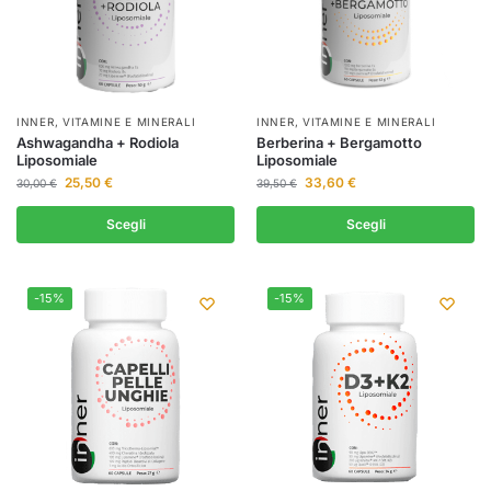
INNER
,
VITAMINE E MINERALI
INNER
,
VITAMINE E MINERALI
Ashwagandha + Rodiola
Berberina + Bergamotto
Liposomiale
Liposomiale
25,50
€
33,60
€
30,00
€
39,50
€
Scegli
Scegli
-15%
-15%