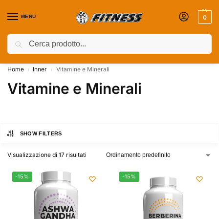
MENU
0
Cerca
Coupon attivi ⚡ Aggiungili nel Carrello!
Home
Inner
Vitamine e Minerali
/
/
Vitamine e Minerali
SHOW FILTERS
Visualizzazione di 17 risultati
-15%
-15%