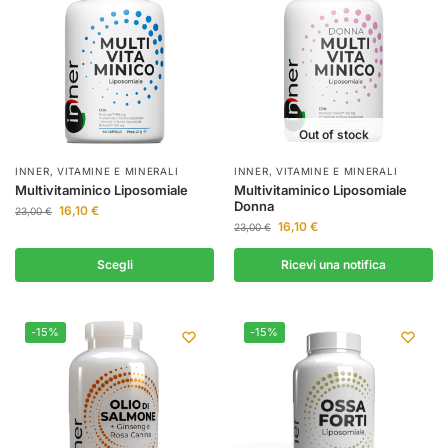
Out of stock
INNER
,
VITAMINE E MINERALI
INNER
,
VITAMINE E MINERALI
Multivitaminico Liposomiale
Multivitaminico Liposomiale
Donna
16,10
€
23,00
€
16,10
€
23,00
€
Scegli
Ricevi una notifica
-15%
-15%