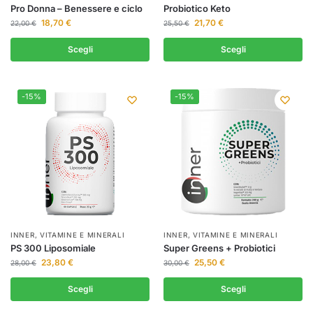
Pro Donna – Benessere e ciclo
Probiotico Keto
18,70
€
21,70
€
22,00
€
25,50
€
Scegli
Scegli
-15%
-15%
INNER
,
VITAMINE E MINERALI
INNER
,
VITAMINE E MINERALI
PS 300 Liposomiale
Super Greens + Probiotici
23,80
€
25,50
€
28,00
€
30,00
€
Scegli
Scegli