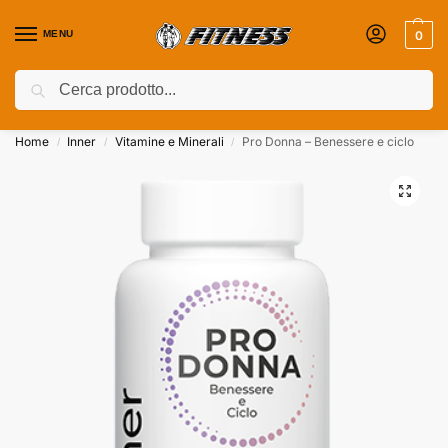
MENU
0
Cerca
Coupon attivi ⚡ Aggiungili nel Carrello!
Home
Inner
Vitamine e Minerali
Pro Donna – Benessere e ciclo
/
/
/