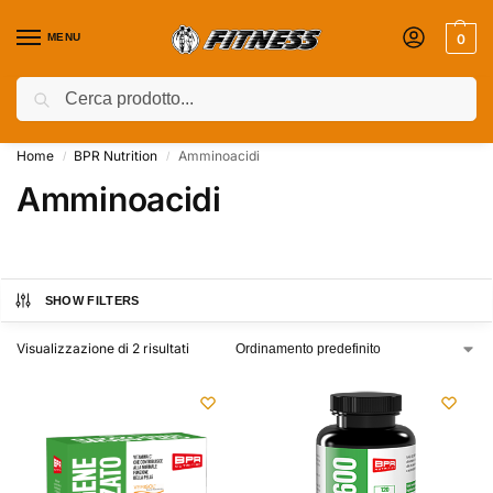
MENU
0
Cerca
Coupon attivi ⚡ Aggiungili nel Carrello!
Home
BPR Nutrition
Amminoacidi
/
/
Amminoacidi
SHOW FILTERS
Visualizzazione di 2 risultati