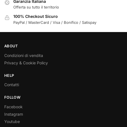
Garanzia Italiana
Offerta su tutto il territorio
100% Checkout Sicuro
PayPal / MasterCard / Visa / Bonifico / Satispay
ABOUT
Condizioni di vendita
Privacy & Cookie Policy
HELP
Contatti
FOLLOW
Facebook
Instagram
Youtube