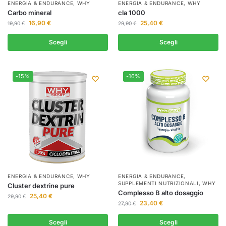
ENERGIA & ENDURANCE
,
WHY
ENERGIA & ENDURANCE
,
WHY
Carbo mineral
cla 1000
16,90
€
25,40
€
19,90
€
29,90
€
Scegli
Scegli
-15%
-16%
ENERGIA & ENDURANCE
,
WHY
ENERGIA & ENDURANCE
,
SUPPLEMENTI NUTRIZIONALI
,
WHY
Cluster dextrine pure
Complesso B alto dosaggio
25,40
€
29,90
€
23,40
€
27,90
€
Scegli
Scegli