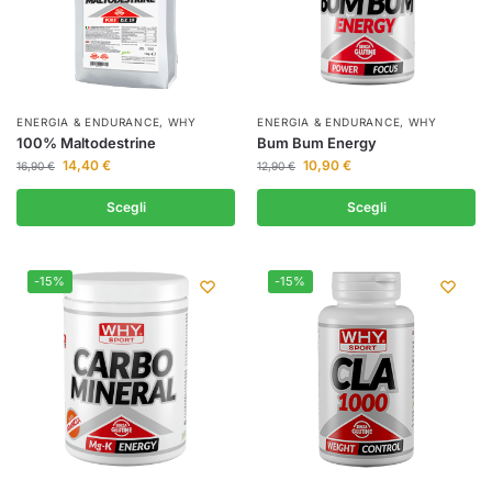
ENERGIA & ENDURANCE
,
WHY
ENERGIA & ENDURANCE
,
WHY
100% Maltodestrine
Bum Bum Energy
14,40
€
10,90
€
16,90
€
12,90
€
Scegli
Scegli
-15%
-15%