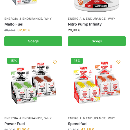
ENERGIA & ENDURANCE
,
WHY
ENERGIA & ENDURANCE
,
WHY
Malto Fuel
Nitro Pump Infinity
32,65
€
29,90
€
38,40
€
Scegli
Scegli
-15%
-15%
ENERGIA & ENDURANCE
,
WHY
ENERGIA & ENDURANCE
,
WHY
Power Fuel
Speed fuel
51,00
€
42,85
€
60,00
€
50,40
€