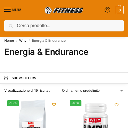
MENU
0
Cerca
Coupon attivi ⚡ Aggiungili nel Carrello!
Home
Why
Energia & Endurance
/
/
Energia & Endurance
SHOW FILTERS
Visualizzazione di 19 risultati
-15%
-16%