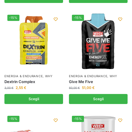
-15%
-15%
ENERGIA & ENDURANCE
,
WHY
ENERGIA & ENDURANCE
,
WHY
Dextrin Complex
Give Me Five
2,55
€
51,00
€
3,00
€
60,00
€
Scegli
Scegli
-15%
-15%