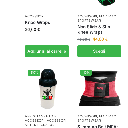
ACCESSORI
ACCESSORI
,
MAD MAX
SPORTSWEAR
Knee Wraps
Non Slide & Slip
36,00
€
Knee Wraps
44,00
€
49,00
€
Aggiungi al carrello
Scegli
-50%
-10%
ABBIGLIAMENTO E
ACCESSORI
,
MAD MAX
ACCESSORI
,
ACCESSORI
,
SPORTSWEAR
NET INTEGRATORI
Slimming Belt MFA-