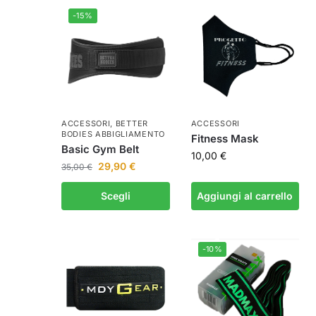
-15%
ACCESSORI
,
BETTER
ACCESSORI
BODIES ABBIGLIAMENTO
Fitness Mask
Basic Gym Belt
10,00
€
29,90
€
35,00
€
Scegli
Aggiungi al carrello
-10%