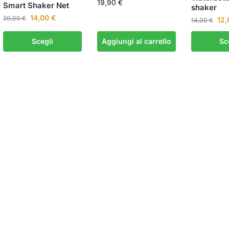
19,90
€
Smart Shaker Net
shaker
14,00
€
20,00
€
12
14,00
€
Scegli
Aggiungi al carrello
Sc