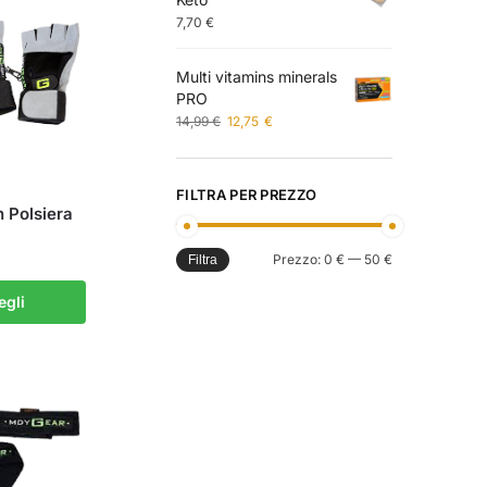
7,70
€
Multi vitamins minerals
PRO
14,99
€
12,75
€
FILTRA PER PREZZO
 Polsiera
Prezzo:
0 €
—
50 €
Filtra
egli