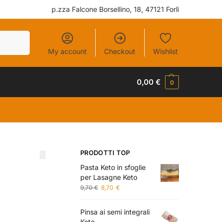
p.zza Falcone Borsellino, 18, 47121 Forlì
Cerca
My account
Checkout
Wishlist
0,00
€
0
PRODOTTI TOP
Pasta Keto in sfoglie
per Lasagne Keto
9,70
€
8,70
€
Pinsa ai semi integrali
Keto