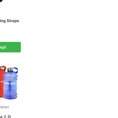
ing Straps
egli
,
BODY
e 2,2l