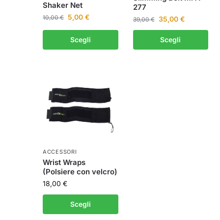
Shaker Net
277
5,00
€
10,00
€
35,00
€
39,00
€
Scegli
Scegli
ACCESSORI
Wrist Wraps
(Polsiere con velcro)
18,00
€
Scegli