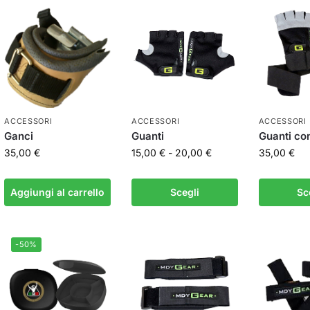
ACCESSORI
ACCESSORI
ACCESSORI
Ganci
Guanti
Guanti con
35,00
€
15,00
€
-
20,00
€
35,00
€
Aggiungi al carrello
Scegli
Sc
-50%