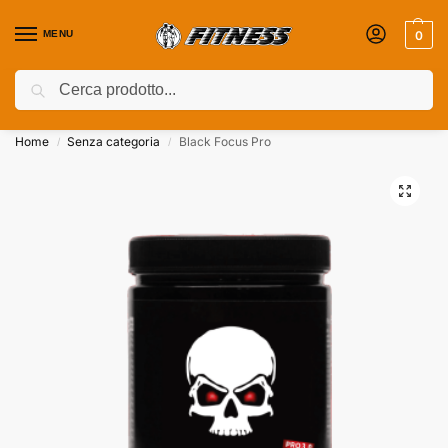
MENU
0
Cerca
Coupon attivi ⚡ Aggiungili nel Carrello!
Home
Senza categoria
Black Focus Pro
/
/