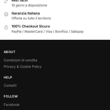
Resi facili
10 giorni a disposizione
Garanzia Italiana
Offerta su tutto il territorio
100% Checkout Sicuro
PayPal / MasterCard / Visa / Bonifico / Satispay
ABOUT
Condizioni di vendita
Privacy & Cookie Policy
HELP
Contatti
FOLLOW
Facebook