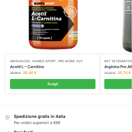
AMINOACIDI
,
NAMED SPORT
,
PRE WORK OUT
NET INTEGRATOR
Acetil L – Carnitina
Arginina Pre A
20,40
€
35,70
€
29,99
€
42,00
€
Scegli
Spedizione gratis in Italia
Per ordini superiori a 69€