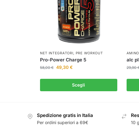
NET INTEGRATORI
,
PRE WORKOUT
AMINO
Pro-Power Charge 5
alc p
49,30
€
58,00
€
29,90
Scegli
Spedizione gratis in Italia
Resi
Per ordini superiori a 69€
10 g