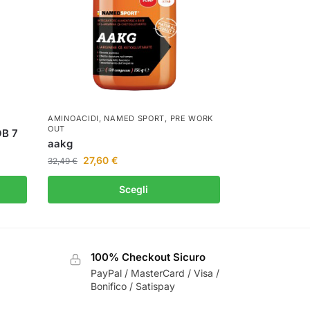
AMINOACIDI
,
NAMED SPORT
,
PRE WORK
OUT
OB 7
aakg
27,60
€
32,49
€
Scegli
100% Checkout Sicuro
PayPal / MasterCard / Visa /
Bonifico / Satispay