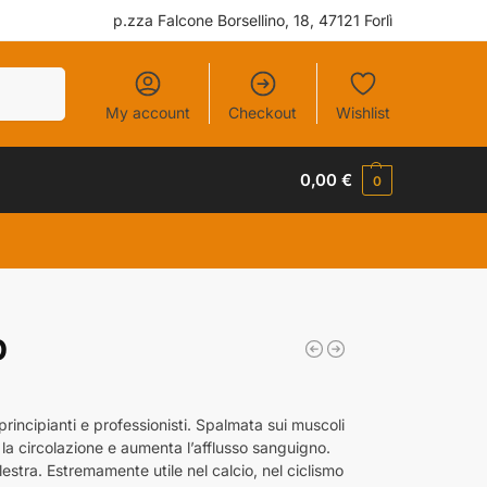
p.zza Falcone Borsellino, 18, 47121 Forlì
Cerca
My account
Checkout
Wishlist
0,00
€
0
p
rincipianti e professionisti. Spalmata sui muscoli
 la circolazione e aumenta l’afflusso sanguigno.
estra. Estremamente utile nel calcio, nel ciclismo