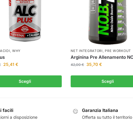
ACIDI
,
WHY
NET INTEGRATORI
,
PRE WORKOUT
lus
Arginina Pre Allenamento N
25,41
€
35,70
€
€
42,00
€
Scegli
Scegli
 facili
Garanzia Italiana
iorni a disposizione
Offerta su tutto il territorio