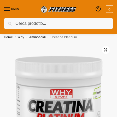
MENU
0
Cerca
Coupon attivi ⚡ Aggiungili nel Carrello!
Home
Why
Aminoacidi
Creatina Platinum
/
/
/