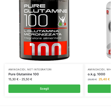
AMINOACIDI
,
NET INTEGRATORI
AMINOACIDI
,
WH
Pure Glutamine 100
o.k.g. 1000
15,30
€
-
25,50
€
25,40
€
29,90
€
Scegli