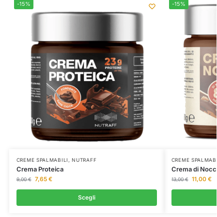
-15%
-15%
CREME SPALMABILI
,
NUTRAFF
CREME SPALMABI
Crema Proteica
Crema di Nocc
7,65
€
11,00
€
9,00
€
13,00
€
Scegli