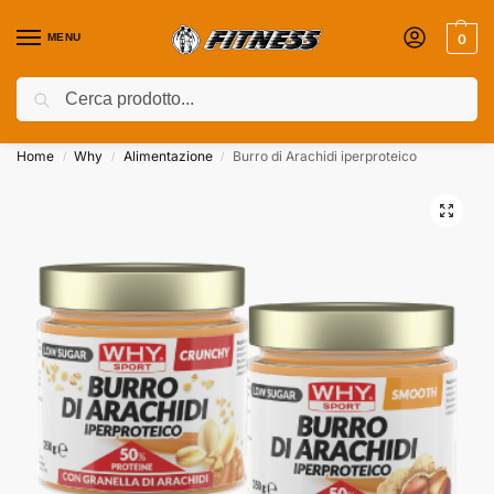
MENU
0
Cerca
Coupon attivi ⚡ Aggiungili nel Carrello!
Home
Why
Alimentazione
Burro di Arachidi iperproteico
/
/
/