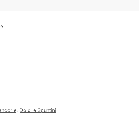
le
andorle
,
Dolci e Spuntini