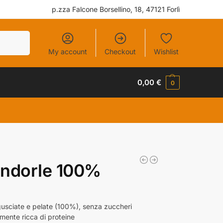
p.zza Falcone Borsellino, 18, 47121 Forlì
Cerca
My account
Checkout
Wishlist
0,00
€
0
andorle 100%
gusciate e pelate (100%), senza zuccheri
lmente ricca di proteine