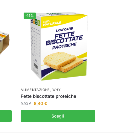
-15%
ALIMENTAZIONE
,
WHY
Fette biscottate proteiche
8,40
€
9,90
€
Scegli