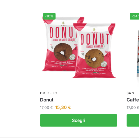
-10%
-24
DR. KETO
SAN
Donut
Caffe
15,30
€
17,00
€
17,00
Scegli