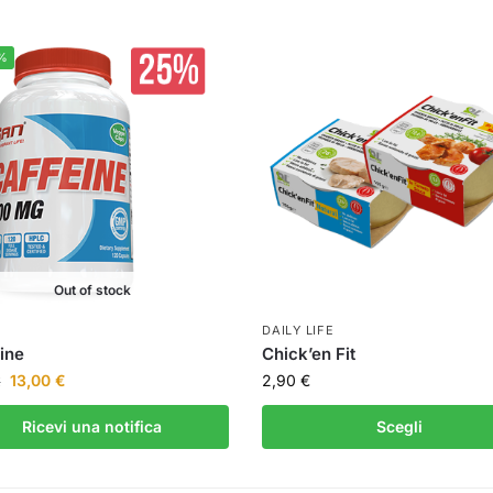
%
Out of stock
DAILY LIFE
ine
Chick’en Fit
13,00
€
2,90
€
€
Ricevi una notifica
Scegli