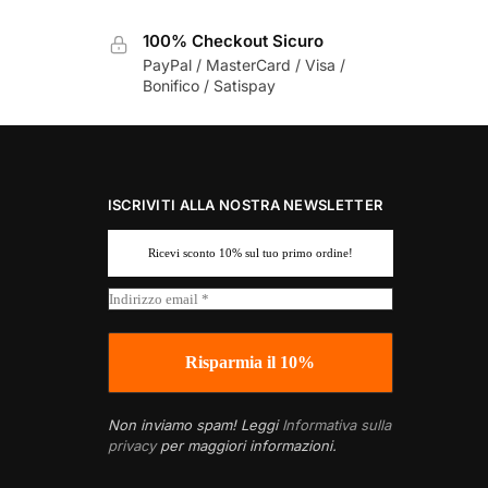
100% Checkout Sicuro
PayPal / MasterCard / Visa /
Bonifico / Satispay
ISCRIVITI ALLA NOSTRA NEWSLETTER
Ricevi sconto 10% sul tuo primo ordine!
Non inviamo spam! Leggi
Informativa sulla
privacy
per maggiori informazioni.