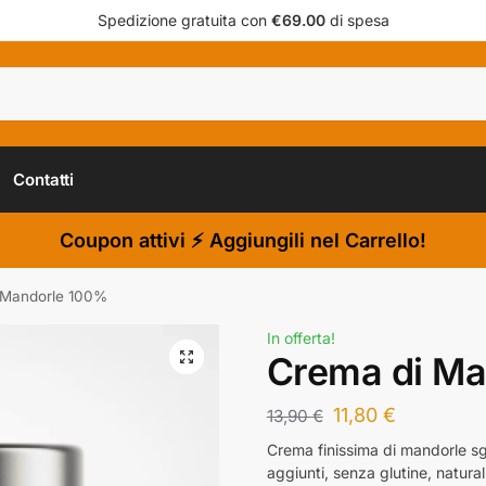
Spedizione gratuita con
€69.00
di spesa
Contatti
Coupon attivi ⚡ Aggiungili nel Carrello!
 Mandorle 100%
In offerta!
Crema di M
11,80
€
13,90
€
Crema finissima di mandorle s
aggiunti, senza glutine, natura