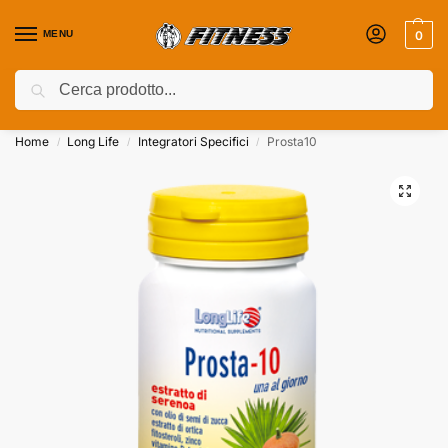
MENU
0
Cerca
Coupon attivi ⚡ Aggiungili nel Carrello!
Home
Long Life
Integratori Specifici
Prosta10
/
/
/