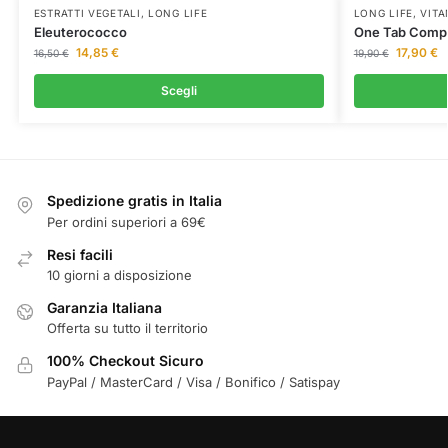
ESTRATTI VEGETALI
,
LONG LIFE
LONG LIFE
,
VITA
Eleuterococco
One Tab Comp
14,85
€
17,90
€
16,50
€
19,90
€
Scegli
Spedizione gratis in Italia
Per ordini superiori a 69€
Resi facili
10 giorni a disposizione
Garanzia Italiana
Offerta su tutto il territorio
100% Checkout Sicuro
PayPal / MasterCard / Visa / Bonifico / Satispay