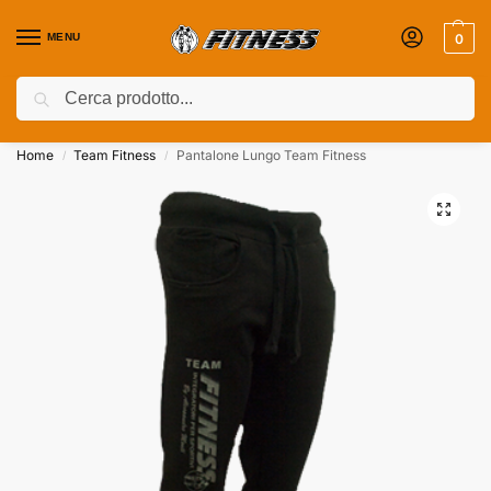
MENU
0
Cerca
Coupon attivi ⚡ Aggiungili nel Carrello!
Home
Team Fitness
Pantalone Lungo Team Fitness
/
/