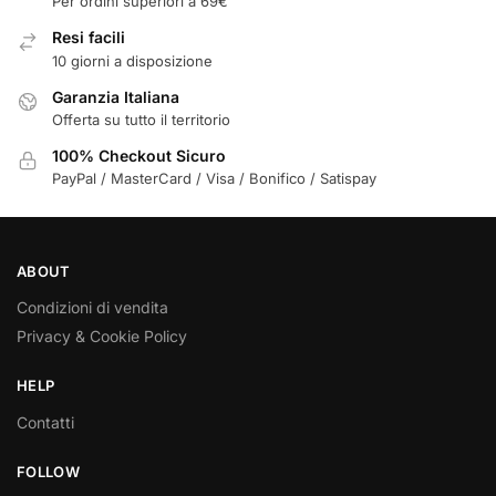
Per ordini superiori a 69€
Resi facili
10 giorni a disposizione
Garanzia Italiana
Offerta su tutto il territorio
100% Checkout Sicuro
PayPal / MasterCard / Visa / Bonifico / Satispay
ABOUT
Condizioni di vendita
Privacy & Cookie Policy
HELP
Contatti
FOLLOW