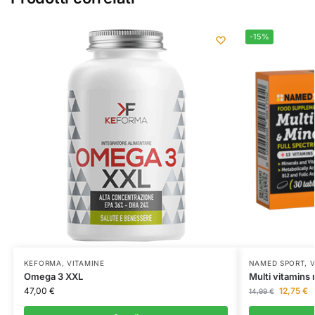
-15%
KEFORMA
,
VITAMINE
NAMED SPORT
,
V
Omega 3 XXL
Multi vitamins
47,00
€
12,75
€
14,99
€