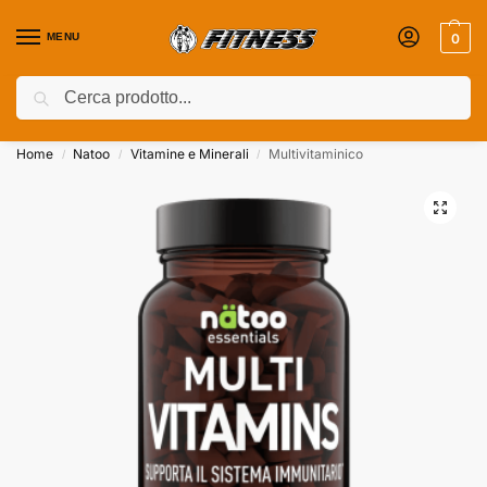
MENU
0
Cerca
Coupon attivi ⚡ Aggiungili nel Carrello!
Home
Natoo
Vitamine e Minerali
Multivitaminico
/
/
/