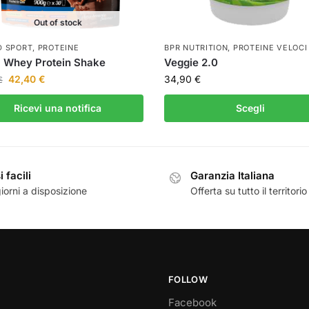
Out of stock
 SPORT
,
PROTEINE
BPR NUTRITION
,
PROTEINE VELOCI
 Whey Protein Shake
Veggie 2.0
42,40
€
34,90
€
€
Ricevi una notifica
Scegli
 facili
Garanzia Italiana
iorni a disposizione
Offerta su tutto il territorio
FOLLOW
Facebook