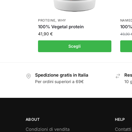
PROTEINE
,
WHY
NAMED
100% Vegetal protein
100%
41,90
€
49,90
Scegli
Spedizione gratis in Italia
Resi
Per ordini superiori a 69€
10 g
ABOUT
HELP
Condizioni di vendita
Contatti