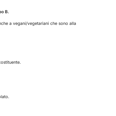
po B.
 anche a vegani/vegetariani che sono alla
costituente.
lato.