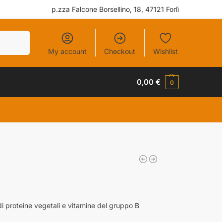
p.zza Falcone Borsellino, 18, 47121 Forlì
Cerca
My account
Checkout
Wishlist
0,00
€
0
di proteine vegetali e vitamine del gruppo B