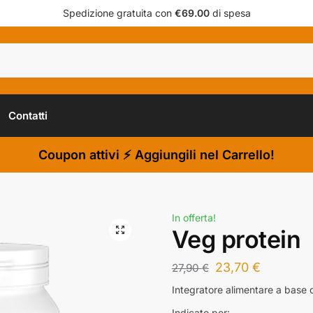
Spedizione gratuita con
€69.00
di spesa
Contatti
Coupon attivi ⚡ Aggiungili nel Carrello!
In offerta!
Veg protein
23,70
€
27,90
€
Integratore alimentare a base 
Indicato per: