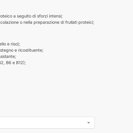
oteico a seguito di sforzi intensi;
colazione o nella preparazione di frullati proteici;
lo e riso);
ostegno e ricostituente;
ssidante;
B2, B6 e B12);