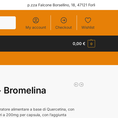
p.zza Falcone Borsellino, 18, 47121 Forlì
Cerca
My account
Checkout
Wishlist
0,00
€
0
+ Bromelina
gratore alimentare a base di Quercetina, con
ri a 200mg per capsula, con l’aggiunta