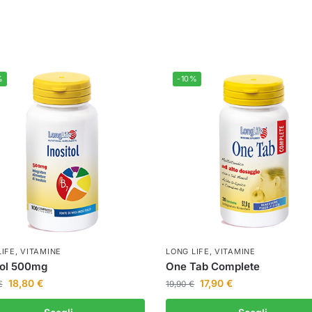
%
-10%
LIFE
,
VITAMINE
LONG LIFE
,
VITAMINE
tol 500mg
One Tab Complete
18,80
€
17,90
€
€
19,90
€