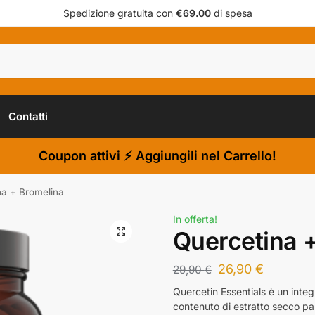
Spedizione gratuita con
€69.00
di spesa
Contatti
Coupon attivi ⚡ Aggiungili nel Carrello!
na + Bromelina
In offerta!
Quercetina 
26,90
€
29,90
€
Quercetin Essentials è un inte
contenuto di estratto secco pa