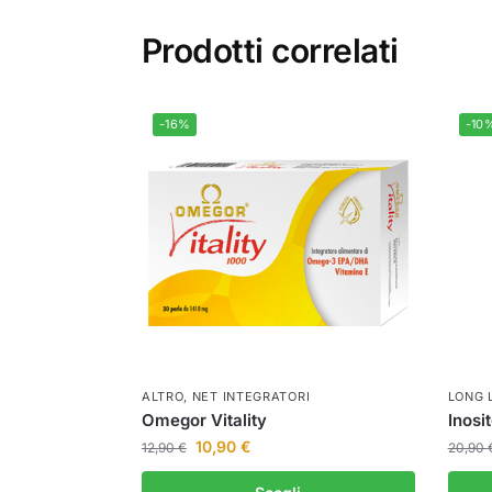
Prodotti correlati
-16%
-10
ALTRO
,
NET INTEGRATORI
LONG 
Omegor Vitality
Inosi
10,90
€
12,90
€
20,90