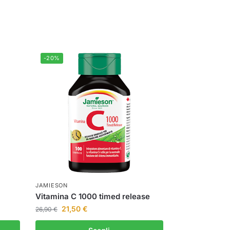
-20%
JAMIESON
Vitamina C 1000 timed release
21,50
€
26,90
€