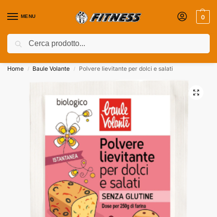
MENU
0
Cerca
Coupon attivi ⚡ Aggiungili nel Carrello!
Home
Baule Volante
Polvere lievitante per dolci e salati
/
/