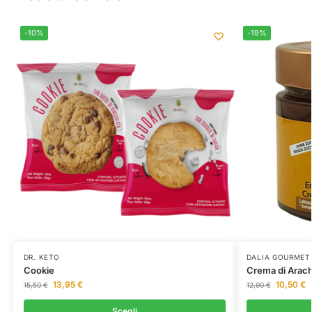
-10%
-19%
DR. KETO
DALIA GOURMET
Cookie
Crema di Arach
13,95
€
10,50
€
15,50
€
12,90
€
Scegli