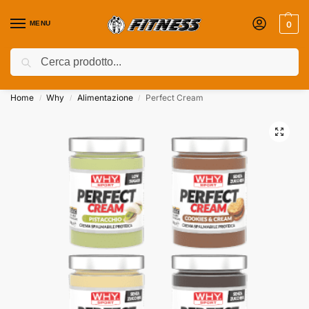
MENU
0
Cerca
Coupon attivi ⚡ Aggiungili nel Carrello!
Home
Why
Alimentazione
Perfect Cream
/
/
/