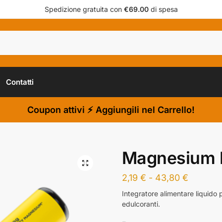
Spedizione gratuita con
€69.00
di spesa
Contatti
Coupon attivi ⚡ Aggiungili nel Carrello!
Magnesium L
2,19
€
-
43,80
€
Integratore alimentare liquido
edulcoranti.