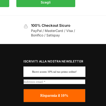
Scegli
100% Checkout Sicuro
PayPal / MasterCard / Visa /
Bonifico / Satispay
ISCRIVITI ALLA NOSTRA NEWSLETTER
Ricevi sconto 10% sul tuo primo ordine!