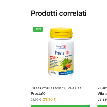
Prodotti correlati
-10%
INTEGRATORI SPECIFICI
,
LONG LIFE
NAMED
Prosta10
Vibra
23,30
€
53,9
25,90
€