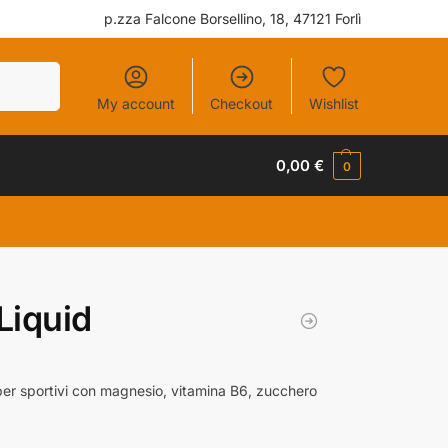
p.zza Falcone Borsellino, 18, 47121 Forlì
Cerca
My account
Checkout
Wishlist
0,00
€
0
iquid
 per sportivi con magnesio, vitamina B6, zucchero