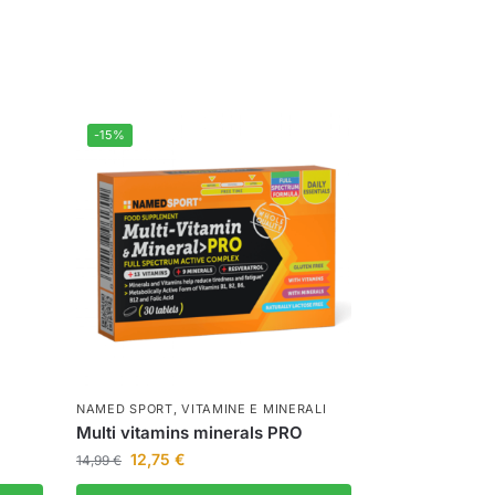
-15%
NAMED SPORT
,
VITAMINE E MINERALI
Multi vitamins minerals PRO
12,75
€
14,99
€