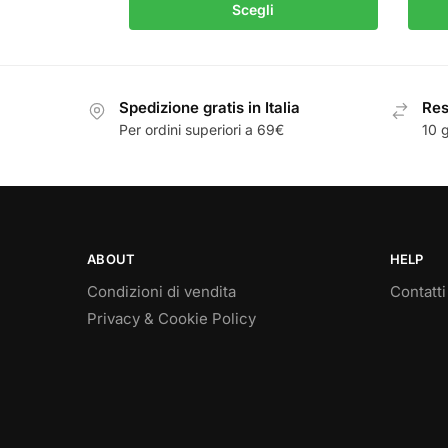
Scegli
Spedizione gratis in Italia
Resi
Per ordini superiori a 69€
10 g
ABOUT
HELP
Condizioni di vendita
Contatti
Privacy & Cookie Policy