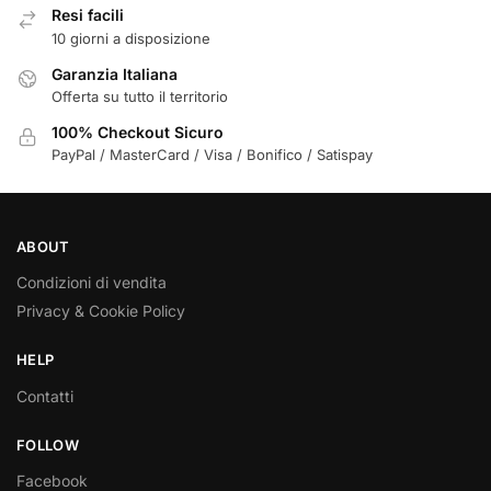
Resi facili
10 giorni a disposizione
Garanzia Italiana
Offerta su tutto il territorio
100% Checkout Sicuro
PayPal / MasterCard / Visa / Bonifico / Satispay
ABOUT
Condizioni di vendita
Privacy & Cookie Policy
HELP
Contatti
FOLLOW
Facebook