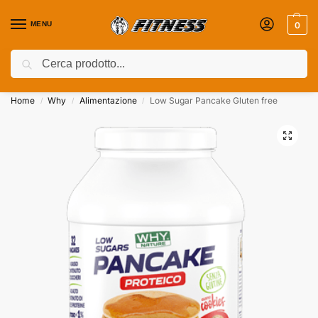
MENU
0
Cerca
Coupon attivi ⚡ Aggiungili nel Carrello!
Home
Why
Alimentazione
Low Sugar Pancake Gluten free
/
/
/