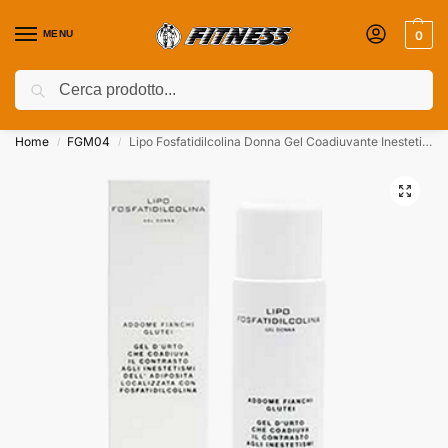
MENU
0
Cerca
Coupon attivi ⚡ Aggiungili nel Carrello!
Home
FGM04
Lipo Fosfatidilcolina Donna Gel Coadiuvante Inestetismi Adipe
/
/