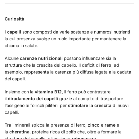
Curiosità
I
capelli
sono composti da varie sostanze e numerosi nutrienti
la cui presenza svolge un ruolo importante per mantenere la
chioma in salute.
Alcune
carenze nutrizionali
possono influenzare sia la
struttura che la crescita del capello. Il deficit di
ferro
, ad
esempio, rappresenta la carenza più diffusa legata alla caduta
dei capelli.
Insieme con la
vitamina B12
, il ferro può contrastare
il
diradamento dei capelli
grazie al compito di trasportare
l’ossigeno ai follicoli piliferi, per
stimolare la crescita
di nuovi
capelli.
Tra i minerali spicca la presenza di ferro,
zinco
e
rame
e
la
cheratina
, proteina ricca di zolfo che, oltre a formare la
struttura del capello, gli assicura
robustezza
.