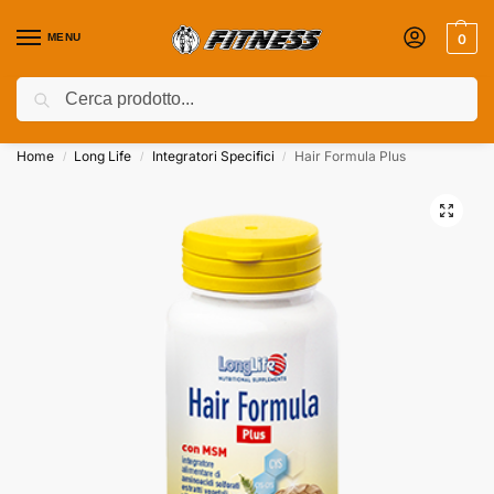
MENU
0
Cerca
Coupon attivi ⚡ Aggiungili nel Carrello!
Home
Long Life
Integratori Specifici
Hair Formula Plus
/
/
/