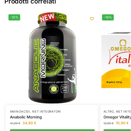
Prodotti correlati
-15%
-16%
AMINOACIDI
,
NET INTEGRATORI
ALTRO
,
NET INT
Anabolic Morning
Omegor Vitalit
34,80
€
10,90
€
41,00
€
12,90
€