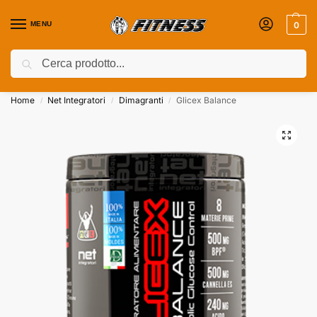
MENU
0
Cerca
Coupon attivi ⚡ Aggiungili nel Carrello!
Home
Net Integratori
Dimagranti
Glicex Balance
/
/
/