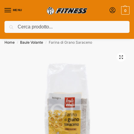
MENU
0
Cerca
Coupon attivi ⚡ Aggiungili nel Carrello!
Home
Baule Volante
Farina di Grano Saraceno
/
/